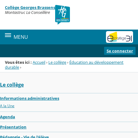
Panneau de gestion des cookies
Collège Georges Brassens
Menu de la rubrique
Contenu
Montastruc La Conseillère
MENU
Se connecter
Vous êtes ici :
Accueil
›
Le collège
›
Éducation au développement
durable
›
Le collège
Informations administratives
A la Une
Agenda
Présentation
Pédagogie - Vie de l'élève