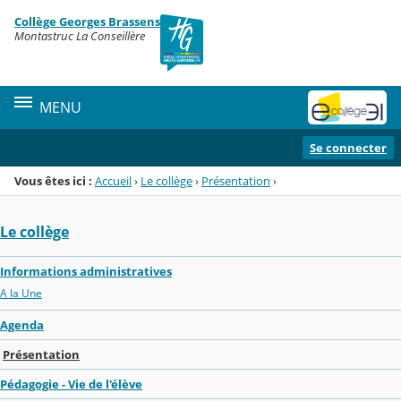
Panneau de gestion des cookies
Collège Georges Brassens
Menu de la rubrique
Contenu
Montastruc La Conseillère
MENU
Se connecter
Vous êtes ici :
Accueil
›
Le collège
›
Présentation
›
Le collège
Informations administratives
A la Une
Agenda
Présentation
Pédagogie - Vie de l'élève