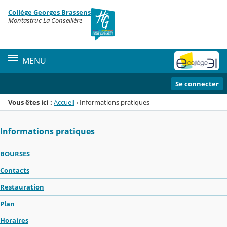
Panneau de gestion des cookies
Collège Georges Brassens
Menu de la rubrique
Contenu
Montastruc La Conseillère
MENU
Se connecter
Vous êtes ici :
Accueil
›
Informations pratiques
Informations pratiques
BOURSES
Contacts
Restauration
Plan
Horaires