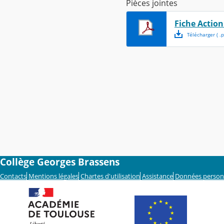
Pièces jointes
Fiche Action
Télécharger
( .
p
Collège Georges Brassens
Contacts
Mentions légales
Chartes d'utilisation
Assistance
Données person