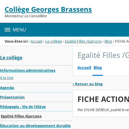
Panneau de gestion des cookies
Collège Georges Brassens
Menu de la rubrique
Contenu
Montastruc La Conseillère
MENU
Vous êtes ici :
Accueil
›
Le collège
›
Egalité Filles /Garçons
›
Blog
›
FICHE A
Egalité Filles 
Le collège
Accueil
Blog
Informations administratives
A la Une
‹
Retour au blog
Agenda
FICHE ACTION
Présentation
Pédagogie - Vie de l'élève
Par SYLVIE DEREUX, publié le v
Egalité Filles /Garçons
Éducation au développement durable