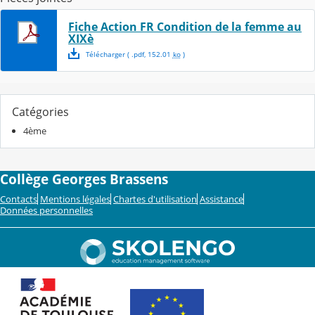
Fiche Action FR Condition de la femme au
XIXè
Télécharger
( .
pdf
,
152.01
ko
)
Catégories
4ème
Collège Georges Brassens
Contacts
Mentions légales
Chartes d'utilisation
Assistance
Données personnelles