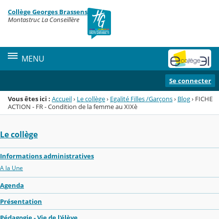
Panneau de gestion des cookies
Collège Georges Brassens
Menu de la rubrique
Contenu
Montastruc La Conseillère
MENU
Se connecter
Vous êtes ici :
Accueil
›
Le collège
›
Egalité Filles /Garçons
›
Blog
›
FICHE
ACTION - FR - Condition de la femme au XIXè
Le collège
Informations administratives
A la Une
Agenda
Présentation
Pédagogie - Vie de l'élève