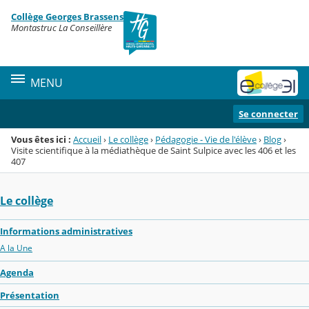
Panneau de gestion des cookies
Collège Georges Brassens
Menu de la rubrique
Contenu
Montastruc La Conseillère
MENU
Se connecter
Vous êtes ici :
Accueil
›
Le collège
›
Pédagogie - Vie de l'élève
›
Blog
›
Visite scientifique à la médiathèque de Saint Sulpice avec les 406 et les
407
Le collège
Informations administratives
A la Une
Agenda
Présentation