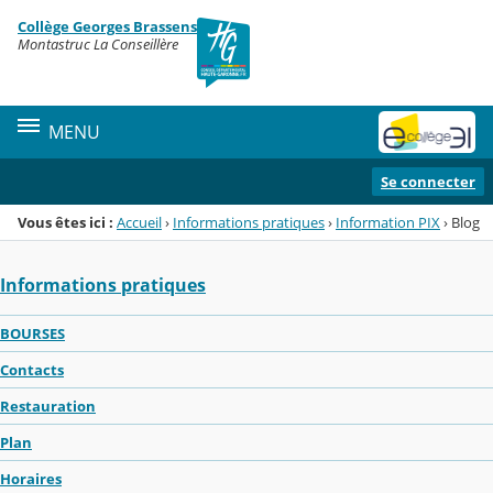
Panneau de gestion des cookies
Collège Georges Brassens
Menu de la rubrique
Contenu
Montastruc La Conseillère
MENU
Se connecter
Vous êtes ici :
Accueil
›
Informations pratiques
›
Information PIX
›
Blog
Informations pratiques
BOURSES
Contacts
Restauration
Plan
Horaires