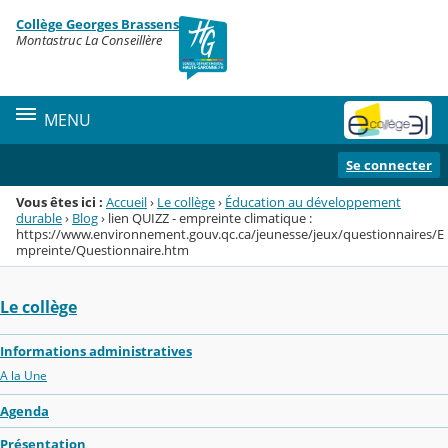
Panneau de gestion des cookies
Collège Georges Brassens
Menu de la rubrique
Contenu
Montastruc La Conseillère
MENU
Se connecter
Vous êtes ici :
Accueil
›
Le collège
›
Éducation au développement
durable
›
Blog
›
lien QUIZZ - empreinte climatique :
https://www.environnement.gouv.qc.ca/jeunesse/jeux/questionnaires/E
mpreinte/Questionnaire.htm
Le collège
Informations administratives
A la Une
Agenda
Présentation