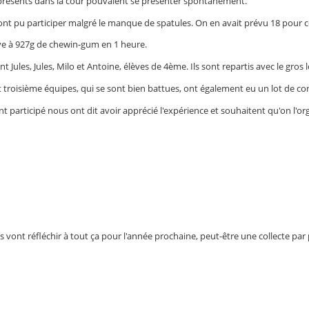
 présents dans la cour pouvaient se présenter spontanément.
ont pu participer malgré le manque de spatules. On en avait prévu 18 pour cet
lève à 927g de chewin-gum en 1 heure.
t Jules, Jules, Milo et Antoine, élèves de 4ème. Ils sont repartis avec le gros 
 troisième équipes, qui se sont bien battues, ont également eu un lot de co
nt participé nous ont dit avoir apprécié l'expérience et souhaitent qu'on l'o
 vont réfléchir à tout ça pour l'année prochaine, peut-être une collecte par