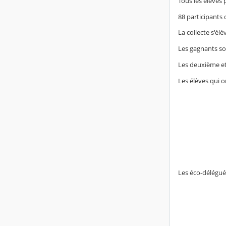
Tous les élèves
88 participants 
La collecte s'é
Les gagnants son
Les deuxième et
Les élèves qui o
Les éco-délégués