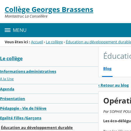
Panneau de gestion des cookies
Collège Georges Brassens
Menu de la rubrique
Contenu
Montastruc La Conseillère
MENU
Vous êtes ici :
Accueil
›
Le collège
›
Éducation au développement durabl
Éducati
Le collège
Blog
Informations administratives
A la Une
‹
Retour au blog
Agenda
Opérati
Présentation
Pédagogie - Vie de l'élève
Par SOPHIE POULA
Egalité Filles /Garçons
Les éco-délégu
Éducation au développement durable